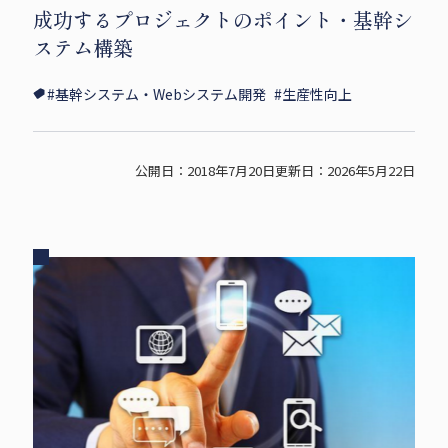
成功するプロジェクトのポイント・基幹シ
i
c
p
ステム構築
t
e
y
t
b
s
#基幹システム・Webシステム開発
#生産性向上
e
o
h
r
o
a
s
k
r
公開日：2018年7月20日
更新日：2026年5月22日
h
s
e
a
h
r
a
e
r
e