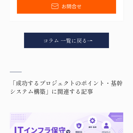
h
s
e
お問合せ
a
h
r
a
e
r
e
コラム 一覧に戻る
「成功するプロジェクトのポイント・基幹
システム構築」に関連する記事