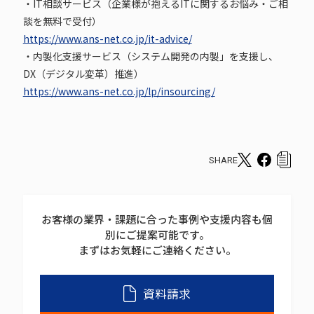
・IT相談サービス（企業様が抱えるITに関するお悩み・ご相
談を無料で受付）
https://www.ans-net.co.jp/it-advice/
・内製化支援サービス（システム開発の内製」を支援し、
DX（デジタル変革）推進）
https://www.ans-net.co.jp/lp/insourcing/
SHARE
T
F
c
w
a
o
i
c
p
お客様の業界・課題に合った事例や支援内容も個
t
e
y
別にご提案可能です。
t
b
s
まずはお気軽にご連絡ください。
e
o
h
r
o
a
資料請求
s
k
r