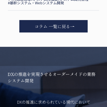
#基幹システム・Webシステム開発
コラム 一覧に戻る
D
X
の
推
進
を
実
現
さ
せ
る
オ
ー
ダ
ー
メ
イ
ド
の
業
務
シ
ス
テ
ム
開
発
DXの推進に求められている現代において