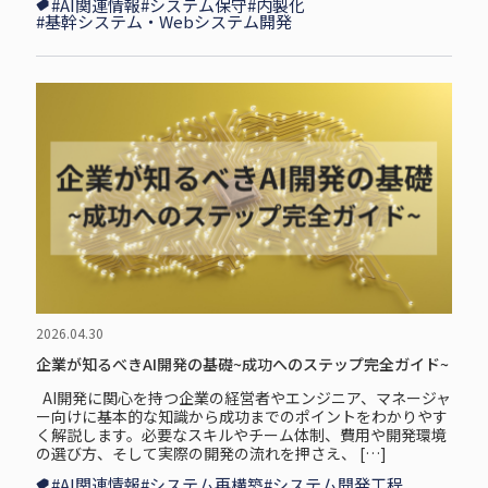
#AI関連情報
#システム保守
#内製化
#基幹システム・Webシステム開発
2026.04.30
企業が知るべきAI開発の基礎~成功へのステップ完全ガイド~
AI開発に関心を持つ企業の経営者やエンジニア、マネージャ
ー向けに基本的な知識から成功までのポイントをわかりやす
く解説します。必要なスキルやチーム体制、費用や開発環境
の選び方、そして実際の開発の流れを押さえ、 […]
#AI関連情報
#システム再構築
#システム開発工程