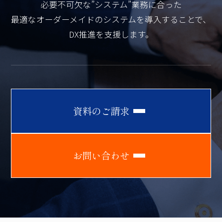
必要不可欠な”システム”業務に合った
最適なオーダーメイドのシステムを導入することで、
DX推進を支援します。
資
料
の
ご
請
求
お
問
い
合
わ
せ