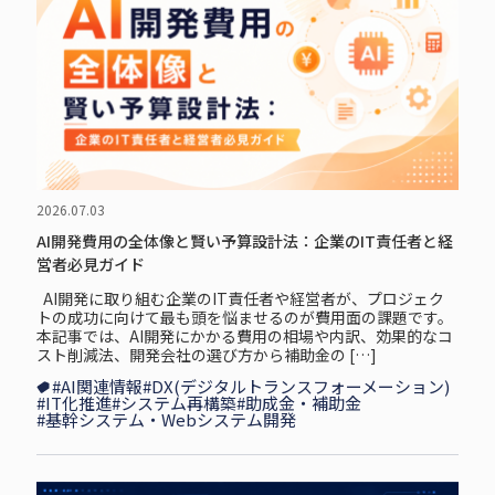
2026.07.03
AI開発費用の全体像と賢い予算設計法：企業のIT責任者と経
営者必見ガイド
AI開発に取り組む企業のIT責任者や経営者が、プロジェク
トの成功に向けて最も頭を悩ませるのが費用面の課題です。
本記事では、AI開発にかかる費用の相場や内訳、効果的なコ
スト削減法、開発会社の選び方から補助金の […]
#AI関連情報
#DX(デジタルトランスフォーメーション)
#IT化推進
#システム再構築
#助成金・補助金
#基幹システム・Webシステム開発