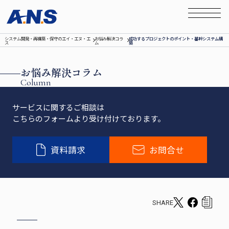
システム開発‧再構築‧保守のエイ‧エヌ‧エ
お悩み解決コラ
成功するプロジェクトのポイント・基幹システム構
ス
ム
築
お悩み解決コラム
Column
サービスに関するご相談は
こちらのフォームより受け付けております。
資料請求
お問合せ
SHARE
T
F
c
w
a
o