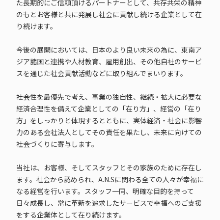
た長期的にご信頼頂けるパートナーとして、共存共栄の精神
のもとお客様と共に発展し社会に貢献し続ける企業として在
り続けます。
今後の展開においては、日本のより良い未来の為に、東南ア
ジア諸国と連携や人材教育、雇用創出、その他自社のサービ
スを通じた社会貢献活動などに取り組んでまいります。
社会性を最優先で考え、事業の独自性、継続・拡大に必要な
経済合理性を備えて企業としての「在り方」、経営の「在り
方」をしっかりと体現するとともに、実体経済・社会に影響
力のある会社法人としてその責任を果たし、未来に向けての
社会づくりに寄与します。
当社は、お客様、そしてスタッフとその家族のために存在し
ます。社会から認められ、A.N.Sに関わる全ての人々が幸福に
なる経営を行います。スタッフ一同、明確な目的を持って
日々成長し、常に革新を追求したサービスで幸福へのご支援
をする企業体として在り続けます。