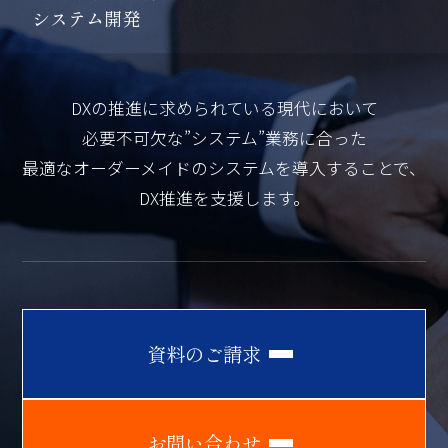
シ
ス
テ
ム
開
発
DXの推進に求められている現代において
必要不可欠な”システム”業務に合った
最適なオーダーメイドのシステムを導入することで、
DX推進を支援します。
資
料
の
ご
請
求
お
問
い
合
わ
せ