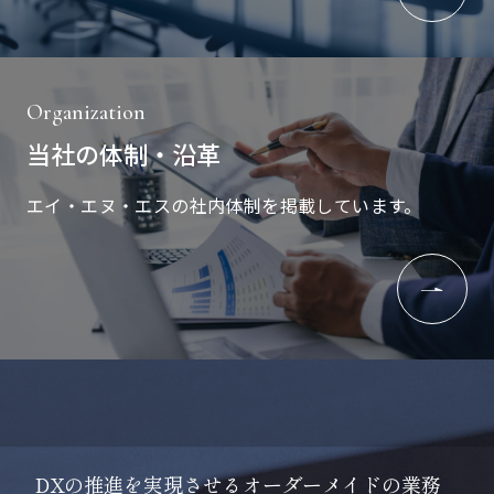
Organization
当社の体制・沿革
エイ・エヌ・エスの社内体制を掲載しています。
D
X
の
推
進
を
実
現
さ
せ
る
オ
ー
ダ
ー
メ
イ
ド
の
業
務