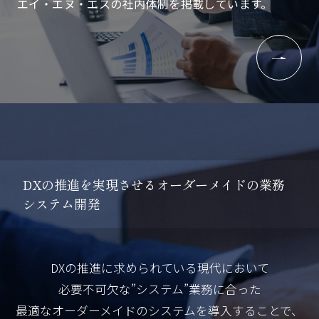
エイ・エヌ・エスの社内体制を掲載しています。
D
X
の
推
進
を
実
現
さ
せ
る
オ
ー
ダ
ー
メ
イ
ド
の
業
務
シ
ス
テ
ム
開
発
DXの推進に求められている現代において
必要不可欠な”システム”業務に合った
最適なオーダーメイドのシステムを導入することで、