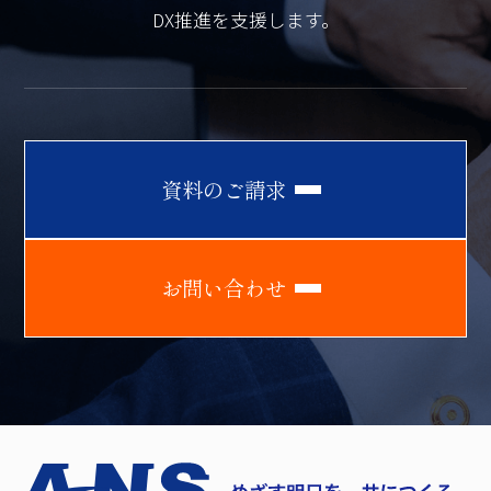
DX推進を支援します。
資
料
の
ご
請
求
お
問
い
合
わ
せ