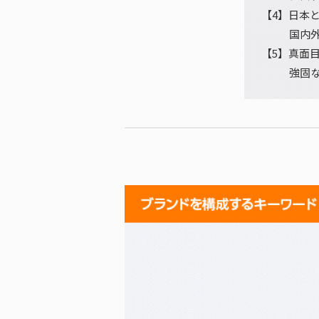
【4】日本
国内
【5】真面
強固