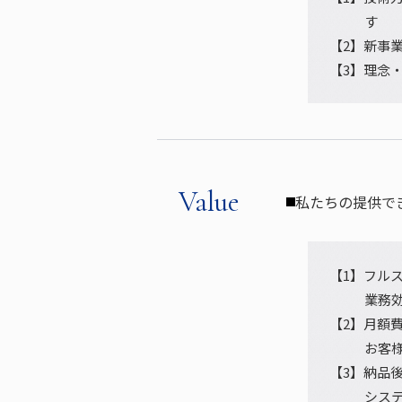
す
【2】新事
【3】理念
Value
私たちの提供で
【1】フル
業務
【2】月額費
お客
【3】納品
シス