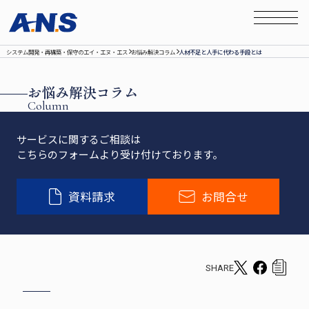
システム開発‧再構築‧保守のエイ‧エヌ‧エス
お悩み解決コラム
人材不足と人手に代わる手段とは
お悩み解決コラム
Column
サービスに関するご相談は
こちらのフォームより受け付けております。
資料請求
お問合せ
SHARE
T
F
c
w
a
o