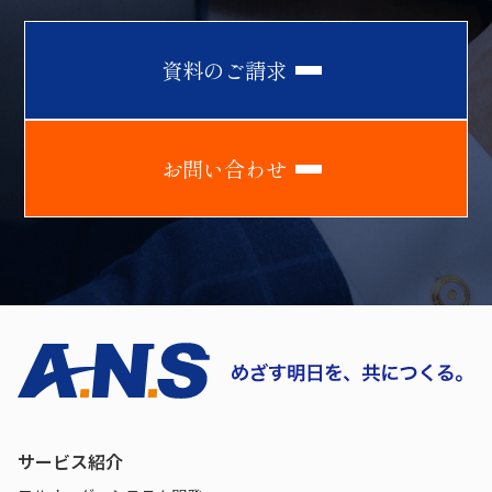
資
料
の
ご
請
求
お
問
い
合
わ
せ
サービス紹介