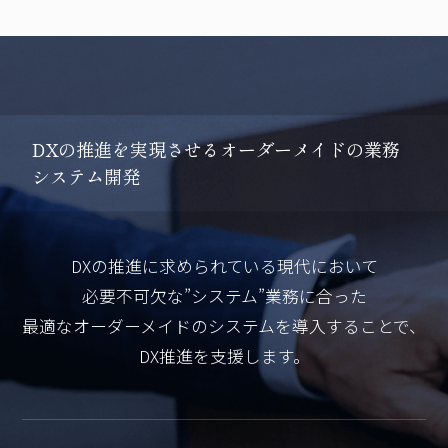
D
X
の
推
進
を
実
現
さ
せ
る
オ
ー
ダ
ー
メ
イ
ド
の
業
務
シ
ス
テ
ム
開
発
DXの推進に求められている現代において
必要不可欠な”システム”業務に合った
最適なオーダーメイドのシステムを導入することで、
DX推進を支援します。