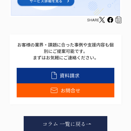
SHARE
T
F
c
w
a
o
i
c
p
お客様の業界・課題に合った事例や支援内容も個
t
e
y
別にご提案可能です。
t
b
s
まずはお気軽にご連絡ください。
e
o
h
r
o
a
資料請求
s
k
r
h
s
e
お問合せ
a
h
r
a
e
r
e
コラム 一覧に戻る