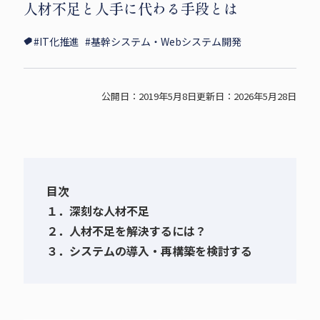
人材不足と人手に代わる手段とは
i
c
p
t
e
y
#IT化推進
#基幹システム・Webシステム開発
t
b
s
e
o
h
r
o
a
公開日：2019年5月8日
更新日：2026年5月28日
s
k
r
h
s
e
a
h
r
a
e
r
目次
e
１．深刻な人材不足
２．人材不足を解決するには？
３．システムの導入・再構築を検討する