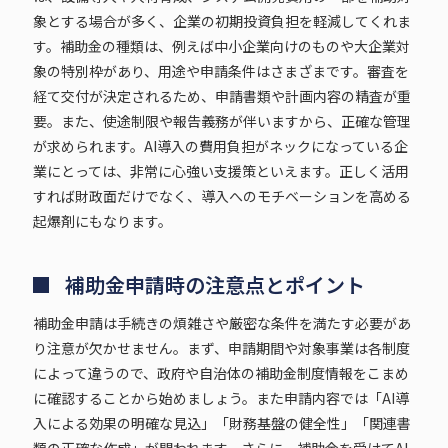
象とする場合が多く、企業の初期投資負担を軽減してくれま
す。補助金の種類は、例えば中小企業向けのものや大企業対
象の特別枠があり、用途や申請条件はさまざまです。審査を
経て交付が決定されるため、申請書類や計画内容の精査が重
要。また、使途制限や報告義務が伴いますから、正確な管理
が求められます。AI導入の費用負担がネックになっている企
業にとっては、非常に心強い支援策といえます。正しく活用
すれば財政面だけでなく、導入へのモチベーションを高める
起爆剤にもなります。
補助金申請時の注意点とポイント
補助金申請は手続きの煩雑さや厳密な条件を満たす必要があ
り注意が欠かせません。まず、申請期間や対象事業は各制度
によって違うので、政府や自治体の補助金制度情報をこまめ
に確認することから始めましょう。また申請内容では「AI導
入による効果の明確な見込」「財務基盤の健全性」「関連書
類の正確な作成」が問われます。さらに、補助金を受けてAI