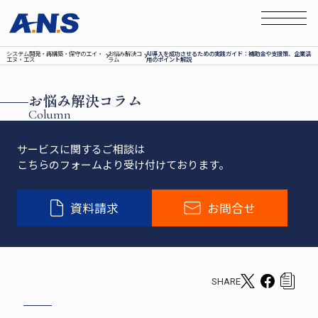
システム開発‧再構築‧保守のエイ‧
お悩み解決コ
AI導入を成功させるための実践ガイド：補助金や支援策、企業活
エヌ‧エス
ラム
用のポイント解説
お悩み解決コラム
Column
サービスに関するご相談は
こちらのフォームより受け付けております。
資料請求
お問合せ
SHARE
T
F
c
w
a
o