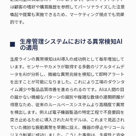
は顧客の嗜好や購買履歴を参照してパーソナライズした注意
喚起や提案も実施できるため、マーケティング視点でも効果
的です。
生産管理システムにおける異常検知AI
の適用
生産ラインの異常検知はAI導入の成功例として毎年増加して
います。センサーやカメラが取得する多数のリアルタイムデ
ータをAIが分析し、微細な異常兆候を検知して即時アラート
を出すことが可能になりました。これにより工場のダウンタ
イム減少や製品品質改善を進められるのです。AIは人間の目
の届かない微細なパターンの識別や複雑な数値の連関把握が
得意なため、従来のルールベースシステムより高精度で異常
を検出します。例えば電子機器製造の特定工程で不良要因を
突き止めるために導入されたAIモデルは、これまで見逃され
ていた微妙な振動異常を早期に捉え、機器の停止やリコール
リスク削減に成功しました。こうした事例は、生産性と安全