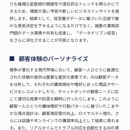
りも複雑な変数間の関連性や潜在的なトレンドも明らかにで
きるため、精度の高い予測や新しいビジネスインサイトを提
供します。結果として、経営層がデータに基づいた迅速で確
かな意思決定を下せるようになるだけでなく、複数の業務部
門間のデータ連携や共有も促進し、「データドリブン経営」
をさらに深化させることが可能となります。
顧客体験のパーソナライズ
競争が激化する現代市場において、顧客一人ひとりに最適化
された体験の提供は重要な差別化要素です。AIは顧客データ
を分析して、それぞれの購買傾向や嗜好に合った商品やサー
ビスをレコメンドしたり、チャットボットが顧客ニーズに応
じて適切な提案や回答を瞬時に行ったりします。このように
顧客一人ひとりの趣味嗜好や行動パターンに基づいたこまや
かな接点設計は、顧客満足度の向上、ロイヤルティ強化、さ
らには店舗やオンラインでの購買率向上として結果に表れま
す。また、リアルタイムでトラブル対応を自動化するAIの導