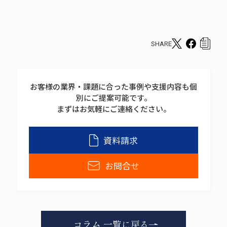
SHARE
T
F
c
w
a
o
i
c
p
お客様の業界・課題に合った事例や支援内容も個
t
e
y
別にご提案可能です。
t
b
s
まずはお気軽にご連絡ください。
e
o
h
r
o
a
資料請求
s
k
r
h
s
e
お問合せ
a
h
r
a
e
r
e
コラム 一覧に戻る