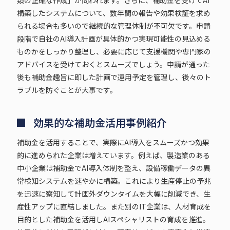
構築したシステムについて、数年間の報告や効果検証を求め
られる場合も多いので継続的な管理体制が不可欠です。申請
段階で自社のAI導入計画が具体的かつ実現可能性の見込める
ものかをしっかり整理し、必要に応じて支援機関や専門家の
アドバイスを受けておくとスムーズでしょう。申請が通った
後も補助金趣旨に即した計画で運用予定を管理し、後々のト
ラブルを防ぐことが大事です。
効果的な補助金活用事例紹介
補助金を活用することで、実際にAI導入をスムーズかつ効果
的に進められた企業は増えています。例えば、製造業のある
中小企業は補助金でAI導入体制を整え、設備稼働データの異
常検知システムを速やかに構築。これにより生産停止の予兆
を迅速に察知して計画外ダウンタイムを大幅に削減でき、生
産性アップに直結しました。また別のIT企業は、人材育成を
目的とした補助金を活用しAIスペシャリストの育成を推進。