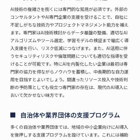
AI技術の複雑さを捌くには専門的な知見が必須です。外部の
コンサルタントやAI専門企業の支援を受けることで、自社に
不足しがちな技術力やプロジェクトマネジメント能力を補え
ます。専門家はAI技術検討からデータ基盤の整備、適切なAI
アルゴリズムやツール選定、学習モデルの検証まで幅広く導
入支援を行い、リスク低減につなげます。また、AI活用に伴
うセキュリティリスクや倫理問題についても適切な指導を受
けることが可能です。特にAIを内製化したい企業は最初は専
門家の協力を得ながらノウハウを蓄積し、中長期的な自力運
用を目指すとよいでしょう。間違ったリソース投入や技術判
断の予防策としても役立つ専門家の存在は、現代のAI導入に
おいて欠かせない味方です。
自治体や業界団体の支援プログラム
多くの自治体や業界団体では、地域の中小企業向けにAI導入
を後押しする支援プログラムを設けています。これには補助