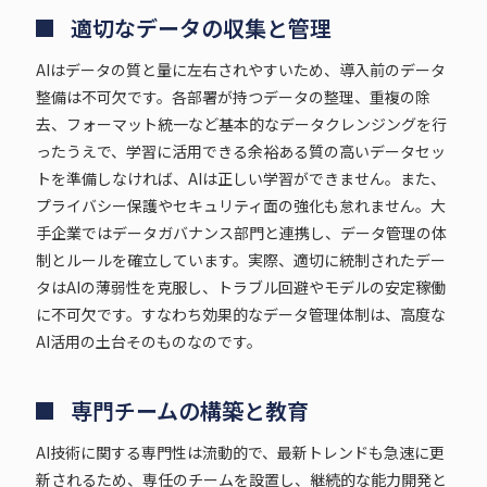
適切なデータの収集と管理
AIはデータの質と量に左右されやすいため、導入前のデータ
整備は不可欠です。各部署が持つデータの整理、重複の除
去、フォーマット統一など基本的なデータクレンジングを行
ったうえで、学習に活用できる余裕ある質の高いデータセッ
トを準備しなければ、AIは正しい学習ができません。また、
プライバシー保護やセキュリティ面の強化も怠れません。大
手企業ではデータガバナンス部門と連携し、データ管理の体
制とルールを確立しています。実際、適切に統制されたデー
タはAIの薄弱性を克服し、トラブル回避やモデルの安定稼働
に不可欠です。すなわち効果的なデータ管理体制は、高度な
AI活用の土台そのものなのです。
専門チームの構築と教育
AI技術に関する専門性は流動的で、最新トレンドも急速に更
新されるため、専任のチームを設置し、継続的な能力開発と