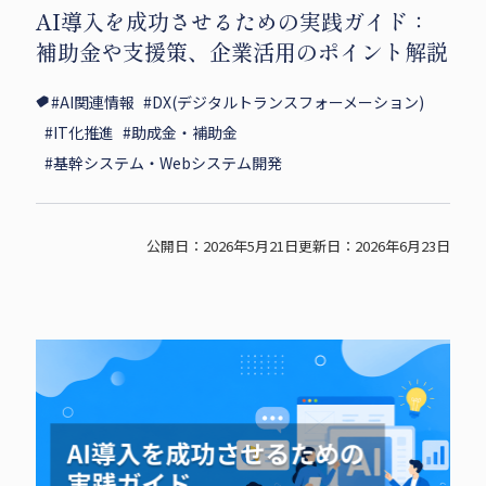
AI導入を成功させるための実践ガイド：
i
c
p
補助金や支援策、企業活用のポイント解説
t
e
y
t
b
s
#AI関連情報
#DX(デジタルトランスフォーメーション)
e
o
h
#IT化推進
#助成金・補助金
r
o
a
#基幹システム・Webシステム開発
s
k
r
h
s
e
a
h
公開日：2026年5月21日
更新日：2026年6月23日
r
a
e
r
e