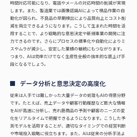
時間対応可能になり、電話やメールの対応時間の削減が実現
します。また、製造業では画像認識AIによって検品作業の自
動化が図られ、不良品の早期検出により品質向上とコスト削
減を両立できるようになります。こうして生まれた時間を活
用することで、より戦略的な意思決定や新規事業の開発に注
力できるのです。さらにプロセスの標準化や自動化によりミ
スやムラが減少し、安定した業績の継続にもつながります。
つまり、AIは効率だけでなく生産性全般の抜本的な底上げ手
段となるでしょう。
データ分析と意思決定の高度化
従来は人手では難しかった大量データの処理もAIの得意分野
です。たとえば、売上データや顧客行動履歴など膨大な情報
をAIが高速に分析し、売れ筋商品の予測や顧客のニーズの変
化をリアルタイムで把握できるようになります。こうした予
測モデルを活用することが、適切なタイミングでの経営判断
や市場投入戦略に役立ちます。また、AIは従来の分析手法よ