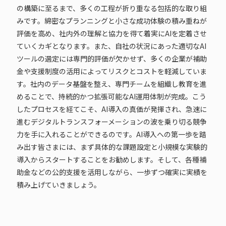
の構築に至るまで、多くの工程が折り重なる包括的な取り組
みです。綿密なプランニングと小さな成功体験の積み重ねが
評価を高め、社内外の理解と協力を得て着実にAIを定着させ
ていくカギとなります。また、自社の状況にあった適切なAI
ツールの選定には専門的評価が欠かせず、多くの企業が補助
金や支援制度の活用によってリスクとコストを軽減していま
す。社内のデータ基盤を整え、専門チームを組織し教育を進
めることで、持続的かつ拡張可能なAI運用体制が完成。こう
したプロセスを経てこそ、AI導入の真価が発揮され、急速に
進むデジタルトランスフォーメーションの波を乗り切る競争
力を手に入れることができるのです。AI導入への第一歩を踏
み出す皆さまには、まず具体的な課題設定と小規模な実験的
導入からスタートすることをお勧めします。そして、各種補
助金などの公的支援を活用しながら、一歩ずつ確実に実績を
積み上げていきましょう。