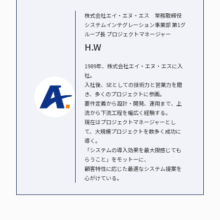
株式会社エイ・エヌ・エス 常務取締役
システムインテグレーション事業部 第1グ
ループ長 プロジェクトマネージャー
H.W
1989年、株式会社エイ・エヌ・エスに入
社。
入社後、SEとしての技術力と営業力を磨
き、多くのプロジェクトに参画。
要件定義から設計・開発、運用まで、上
流から下流工程を幅広く経験する。
現在はプロジェクトマネージャーとし
て、大規模プロジェクトを数多く成功に
導く。
「システムの導入効果を最大限感じても
らうこと」をモットーに、
顧客特性に応じた最適なシステム提案を
心がけている。