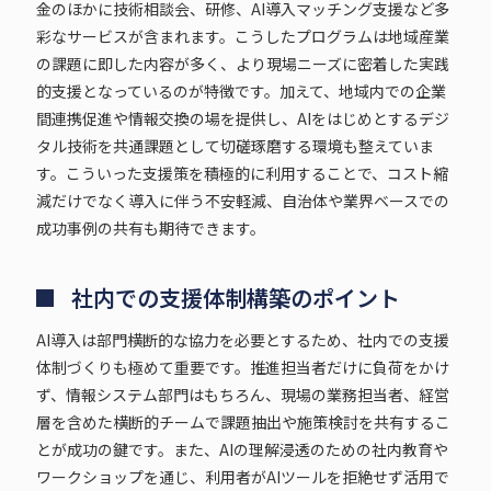
金のほかに技術相談会、研修、AI導入マッチング支援など多
彩なサービスが含まれます。こうしたプログラムは地域産業
の課題に即した内容が多く、より現場ニーズに密着した実践
的支援となっているのが特徴です。加えて、地域内での企業
間連携促進や情報交換の場を提供し、AIをはじめとするデジ
タル技術を共通課題として切磋琢磨する環境も整えていま
す。こういった支援策を積極的に利用することで、コスト縮
減だけでなく導入に伴う不安軽減、自治体や業界ベースでの
成功事例の共有も期待できます。
社内での支援体制構築のポイント
AI導入は部門横断的な協力を必要とするため、社内での支援
体制づくりも極めて重要です。推進担当者だけに負荷をかけ
ず、情報システム部門はもちろん、現場の業務担当者、経営
層を含めた横断的チームで課題抽出や施策検討を共有するこ
とが成功の鍵です。また、AIの理解浸透のための社内教育や
ワークショップを通じ、利用者がAIツールを拒絶せず活用で