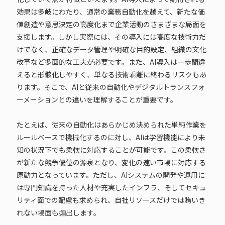
効果は多岐にわたり、通常の業務自動化を越えて、新たな価
値創造や意思決定の高度化まで企業活動のさまざまな局面を
支援します。しかし実際には、その導入には高度な技術力だ
けでなく、正確なデータ管理や明確な目的設定、組織の文化
改革など多面的な工夫が必要です。また、AI導入は一歩間違
えると形骸化しやすく、単なる技術乖離に終わるリスクもあ
ります。そこで、AIと従来の自動化やデジタルトランスフォ
ーメーションとの違いを理解することが重要です。
たとえば、従来の自動化はあらかじめ決められた単純作業を
ルールベースで機械化するのに対し、AIは学習機能により未
知の状況下でも柔軟に対応することが可能です。この柔軟さ
が新たな競争優位の源泉となり、変化の速い市場に対応する
原動力となっています。ただし、AIシステムの開発や運用に
は専門知識を持った人材や充実したインフラ、そしてセキュ
リティ面での配慮も求められ、自社リソースだけでは賄いき
れない場面も頻出します。