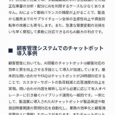
正在庫量の分析・配分にAIを利用するケースも少なくありま
せん。AIによって需給バランスの精度が上がることで、製造
から販売までのサプライチェーン全体の生産性向上や資金回
転率の改善にも寄与します。また、急激な需要変動の兆候を
いち早く察知して柔軟に対応できるのもAI最大の利点です。
顧客管理システムでのチャットボット
導入事例
顧客管理においても、AI搭載のチャットボットは顧客対応の
効率と質を向上させる手段として導入が加速しています。基
本的な問い合わせやFAQはチャットボットが24時間対応する
ことで、カスタマーサポートの負荷軽減と応答速度の向上を
実現。問い合わせ内容を解析しながら必要に応じて有人オペ
レーターに引き継ぐハイブリッド運用も一般的です。一例と
して、製造業に導入されたAIチャットボットが製品保証や取
扱説明書関連の質問対応を自動化し、業務の効率化と顧客満
足度向上に貢献したケースがあります。またチャットボット