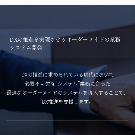
D
X
の
推
進
を
実
現
さ
せ
る
オ
ー
ダ
ー
メ
イ
ド
の
業
務
シ
ス
テ
ム
開
発
DXの推進に求められている現代において
必要不可欠な”システム”業務に合った
最適なオーダーメイドのシステムを導入することで、
DX推進を支援します。