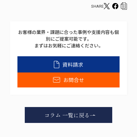
SHARE
T
F
c
w
a
o
i
c
p
お客様の業界・課題に合った事例や支援内容も個
t
e
y
別にご提案可能です。
t
b
s
まずはお気軽にご連絡ください。
e
o
h
r
o
a
資料請求
s
k
r
h
s
e
お問合せ
a
h
r
a
e
r
e
コラム 一覧に戻る