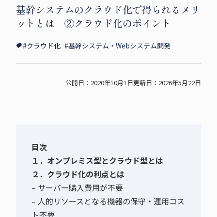
基幹システムのクラウド化で得られるメリ
i
c
p
ットとは ②クラウド化のポイント
t
e
y
t
b
s
#クラウド化
#基幹システム・Webシステム開発
e
o
h
r
o
a
s
k
r
公開日：2020年10月1日
更新日：2026年5月22日
h
s
e
a
h
r
a
e
r
e
目次
１．オンプレミス型とクラウド型とは
２．クラウド化の利点とは
– サーバー購入費用が不要
– 人的リソースとなる機器の保守・運用コス
ト不要