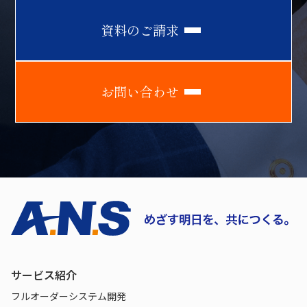
資
料
の
ご
請
求
お
問
い
合
わ
せ
サービス紹介
フルオーダーシステム開発