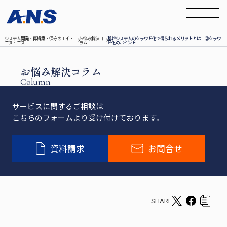
システム開発‧再構築‧保守のエイ‧
お悩み解決コ
基幹システムのクラウド化で得られるメリットとは ②クラウ
エヌ‧エス
ラム
ド化のポイント
お悩み解決コラム
Column
サービスに関するご相談は
こちらのフォームより受け付けております。
資料請求
お問合せ
SHARE
T
F
c
w
a
o