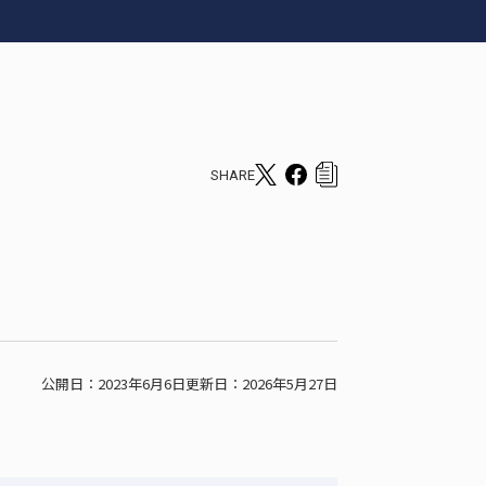
SHARE
T
F
c
w
a
o
i
c
p
t
e
y
t
b
s
e
o
h
r
o
a
公開日：2023年6月6日
更新日：2026年5月27日
s
k
r
h
s
e
a
h