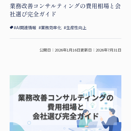
業務改善コンサルティングの費用相場と会
i
c
p
社選び完全ガイド
t
e
y
t
b
s
#AI関連情報
#業務効率化
#生産性向上
e
o
h
r
o
a
s
k
r
公開日：2026年1月16日
更新日：2026年7月31日
h
s
e
a
h
r
a
e
r
e