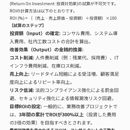
(Return On Investment: 投資対効果)の試算が不可欠です。
ROIの計算方法は以下のとおりです。
ROI (%) = ｛（売上‐売上原価 – 投資額）÷投資額｝×100
【試算のステップ】
投資額（Input）の確定:
コンサル費用、システム導
入費用、社内工数コストの合計を算出。
改善効果（Output）の金銭的換算:
コスト削減:
人件費削減（例：残業代、採用費）、IT
インフラ費用削減、在庫ロス削減。
売上向上:
リードタイム短縮による受注増、顧客満足
度向上によるリピート率向上。
リスク低減:
法的コンプライアンス強化による罰金回
避、セキュリティ強化による情報漏洩リスク回避。
目標ROIの設定:
一般的に、業務改善プロジェクトで
は、
3年間の累計でROIが300%以上
（投資した費用
の3倍の効果）を目指すべきとされます。