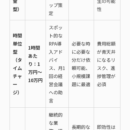
金
生の可能
ップ策
型）
性
定
スポッ
時間
ト的な
単位
RPA導
必要な時
費用総額
1時間
型
入アド
に必要な
が青天井
あた
（タ
バイ
分だけ依
になるリ
り：1
イム
ス、月1
頼可能、
スク、進
万円〜
チャ
回の経
小規模課
捗管理が
10万円
ー
営会議
題に最適
必須
ジ）
への助
言
継続的
な業
長期的な
即効性は