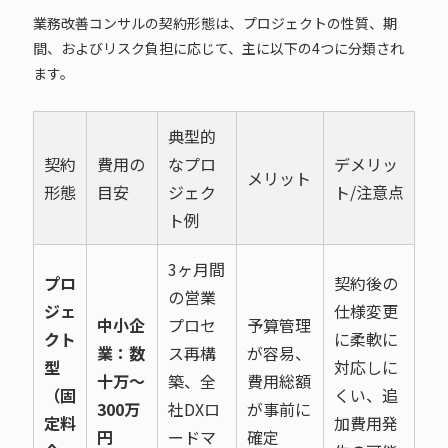
業務改善コンサルの契約形態は、プロジェクトの性質、期
間、およびリスク負担に応じて、主に以下の4つに分類され
ます。
典型的
契約
費用の
なプロ
デメリッ
メリット
形態
目安
ジェク
ト/注意点
ト例
3ヶ月間
プロ
契約後の
の営業
ジェ
仕様変更
中小企
プロセ
予算管理
クト
に柔軟に
業：数
ス再構
が容易、
型
対応しに
十万〜
築、全
費用総額
（固
くい、追
300万
社DXロ
が事前に
定料
加費用発
円
ードマ
確定