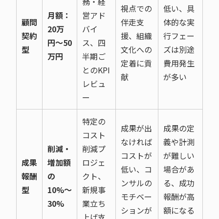
務・経
視点での
低い、具
月額：
営アド
顧問
伴走支
体的な実
20万
バイ
契約
援、組織
行フェー
円〜50
ス、四
型
文化への
ズは別途
万円
半期ご
定着に貢
費用発生
とのKPI
献
が多い
レビュ
ー
特定の
成果が出
成果の定
コスト
なければ
義や計測
削減・
削減プ
コストが
が難しい
成果
増加額
ロジェ
低い、コ
場合があ
報酬
の
クト、
ンサルの
る、成功
型
10%〜
新規事
モチベー
報酬が高
30%
業立ち
ションが
額になる
上げ支