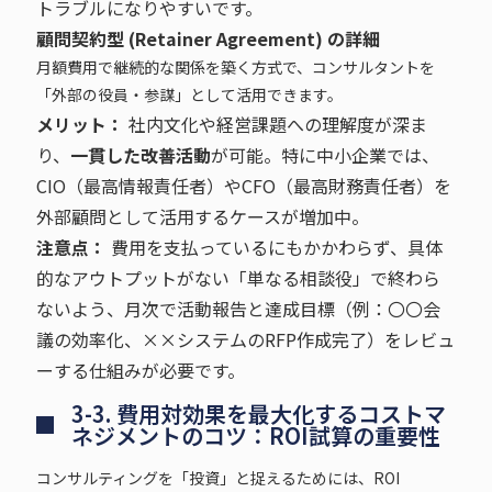
トラブルになりやすいです。
顧問契約型 (Retainer Agreement) の詳細
月額費用で継続的な関係を築く方式で、コンサルタントを
「外部の役員・参謀」として活用できます。
メリット：
社内文化や経営課題への理解度が深ま
り、
一貫した改善活動
が可能。特に中小企業では、
CIO（最高情報責任者）やCFO（最高財務責任者）を
外部顧問として活用するケースが増加中。
注意点：
費用を支払っているにもかかわらず、具体
的なアウトプットがない「単なる相談役」で終わら
ないよう、月次で活動報告と達成目標（例：〇〇会
議の効率化、××システムのRFP作成完了）をレビュ
ーする仕組みが必要です。
3-3. 費用対効果を最大化するコストマ
ネジメントのコツ：ROI試算の重要性
コンサルティングを「投資」と捉えるためには、ROI