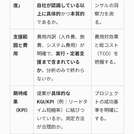
度」
自社が認識している以
ンサルの洞
上に具体的
かつ
本質的
察力を測
であるか。
る。
支援範
費用内訳（人件費、旅
費用対効果
囲と費
費、システム費用）が
と総コスト
用
明確で、
実行・定着支
（TCO）を
援まで含まれている
把握する。
か
。分析のみで終わら
ないか。
期待成
提案が
具体的な
プロジェク
果
KGI/KPI
（例：リードタ
トの成功基
（KPI）
イム短縮率）に結びつ
準を明確に
いているか。測定方法
する。
が合理的か。