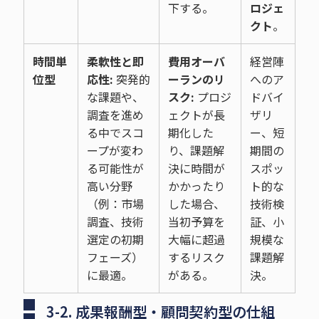
下する。
ロジェ
クト
。
時間単
柔軟性と即
費用オーバ
経営陣
位型
応性:
突発的
ーランのリ
へのア
な課題や、
スク:
プロジ
ドバイ
調査を進め
ェクトが長
ザリ
る中でスコ
期化した
ー、短
ープが変わ
り、課題解
期間の
る可能性が
決に時間が
スポッ
高い分野
かかったり
ト的な
（例：市場
した場合、
技術検
調査、技術
当初予算を
証、小
選定の初期
大幅に超過
規模な
フェーズ）
するリスク
課題解
に最適。
がある。
決。
3-2. 成果報酬型・顧問契約型の仕組