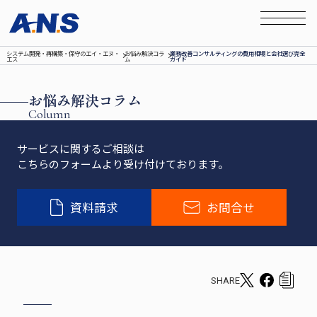
システム開発‧再構築‧保守のエイ‧エヌ‧
お悩み解決コラ
業務改善コンサルティングの費用相場と会社選び完全
エス
ム
ガイド
お悩み解決コラム
Column
サービスに関するご相談は
こちらのフォームより受け付けております。
資料請求
お問合せ
SHARE
T
F
c
w
a
o