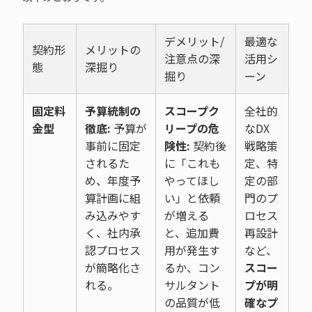
デメリット/
最適な
契約形
メリットの
注意点の深
活用シ
態
深掘り
掘り
ーン
固定料
予算統制の
スコープク
全社的
金型
徹底:
予算が
リープの危
なDX
事前に固定
険性:
契約後
戦略策
されるた
に「これも
定、特
め、年度予
やってほし
定の部
算計画に組
い」と依頼
門のプ
み込みやす
が増える
ロセス
く、社内承
と、追加費
再設計
認プロセス
用が発生す
など、
が簡略化さ
るか、コン
スコー
れる。
サルタント
プが明
の品質が低
確なプ