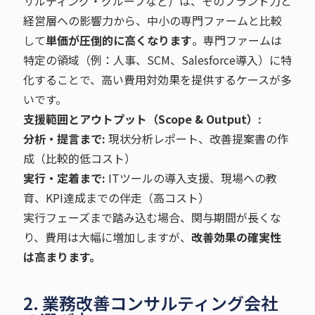
サルティング・グループなど）は、そのブランド力と
経営層への影響力から、中小の専門ファームと比較
して
単価が圧倒的に高くなります
。専門ファームは
特定の領域（例：人事、SCM、Salesforce導入）に特
化することで、高い費用対効果を提供するケースが多
いです。
支援範囲とアウトプット（Scope & Output）:
分析・提言まで:
現状分析レポート、改善提案書の作
成（比較的低コスト）
実行・定着まで:
ITツールの導入支援、現場への教
育、KPI達成までの伴走（高コスト）
実行フェーズまで踏み込む場合、関与期間が長くな
り、費用は大幅に増加しますが、
改善効果の確実性
は高まります。
2. 業務改善コンサルティング会社