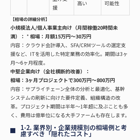
高い
可能性
援
【相場の詳細分析】
小規模法人/個人事業主向け（月間稼働20時間未
満）：
*
相場：月額15万円〜30万円
内容：クラウド会計導入、SFA/CRMツールの選定支
援など、ITを活用した特定業務の効率化。期間は3ヶ
月〜6ヶ月程度。
中堅企業向け（全社横断的改善）：
相場：3ヶ月プロジェクトで300万円〜800万円
内容：サプライチェーン全体の分析と最適化、基幹
システムの刷新に向けた要件定義、組織構造の改
革。プロジェクト期間は半年〜1年超に及ぶことも多
く、費用は億単位になる大手ファームも存在します。
1-2. 業界別・企業規模別の相場例と考
慮すべき「隠れたコスト」