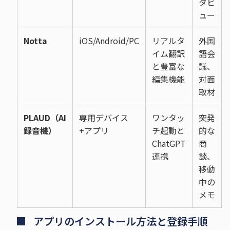
タビ
ュー
Notta
iOS/Android/PC
リアルタ
外国
イム翻訳
語会
と豊富な
議、
編集機能
対面
取材
PLAUD（AI
専用デバイス
ワンタッ
突発
録音機）
+アプリ
チ起動と
的な
ChatGPT
商
連携
談、
移動
中の
メモ
アプリのインストール方法と登録手順