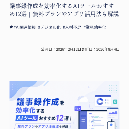
議事録作成を効率化するAIツールおすす
i
c
p
め12選｜無料プランやアプリ活用法も解説
t
e
y
t
b
s
#AI関連情報
#デジタル化
#人材不足
#業務効率化
e
o
h
r
o
a
s
k
r
公開日：2026年2月12日
更新日：2026年8月4日
h
s
e
a
h
r
a
e
r
e