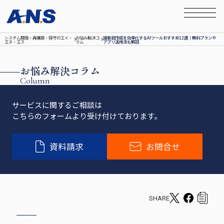
システム開発‧再構築‧保守のエイ‧
お悩み解決コ
議事録作成を効率化するAIツールおすすめ12選｜無料プランや
エヌ‧エス
ラム
アプリ活用法も解説
お悩み解決コラム
Column
サービスに関するご相談は
こちらのフォームより受け付けております。
資料請求
お問合せ
SHARE
T
F
c
w
a
o