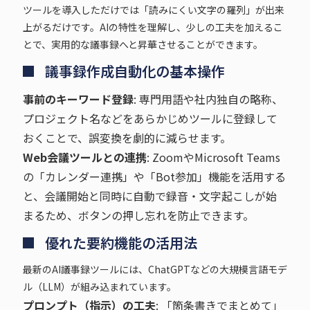
ツールを導入しただけでは「読みにくい文字の羅列」が出来
上がるだけです。AIの特性を理解し、少しの工夫を加えるこ
とで、実用的な議事録へと昇華させることができます。
議事録作成自動化の基本操作
事前のキーワード登録
: 専門用語や社内独自の略称、
プロジェクト名などをあらかじめツールに登録して
おくことで、誤変換を劇的に減らせます。
Web会議ツールとの連携
: ZoomやMicrosoft Teams
の「カレンダー連携」や「Bot参加」機能を活用する
と、会議開始と同時に自動で録音・文字起こしが始
まるため、ボタンの押し忘れを防止できます。
優れた要約機能の活用法
最新のAI議事録ツールには、ChatGPTなどの大規模言語モデ
ル（LLM）が組み込まれています。
プロンプト（指示）の工夫
: 「箇条書きでまとめて」