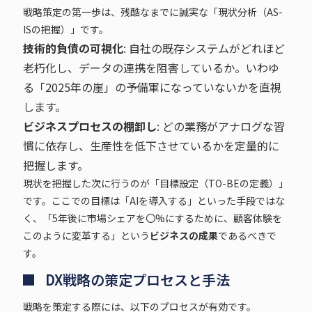
戦略策定の第一歩は、残酷なまでに誠実な「現状分析（AS-
ISの把握）」です。
技術的負債の可視化
: 自社の既存システムがどれほど
老朽化し、データの連携を阻害しているか。いわゆ
る「2025年の崖」の予備軍になっていないかを直視
します。
ビジネスプロセスの棚卸し
: どの業務がアナログな習
慣に依存し、生産性を低下させているかを定量的に
把握します。
現状を把握した次に行うのが「目標設定（TO-BEの定義）」
です。ここでの目標は「AIを導入する」といった手段ではな
く、「5年後に市場シェアを〇%にするために、顧客体験を
このように変革する」という
ビジネスの成果
であるべきで
す。
DX戦略の策定プロセスと手法
戦略を策定する際には、以下のプロセスが有効です。