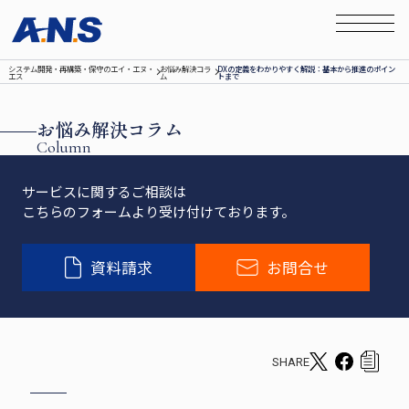
システム開発‧再構築‧保守のエイ‧エヌ‧
お悩み解決コラ
DXの定義をわかりやすく解説：基本から推進のポイン
エス
ム
トまで
お悩み解決コラム
Column
サービスに関するご相談は
こちらのフォームより受け付けております。
資料請求
お問合せ
SHARE
T
F
c
w
a
o