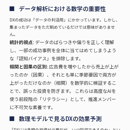
データ解析における数学の重要性
DXの成功は「データの利活用」にかかっています。しかし、
集まったデータをただ眺めているだけでは意味がありませ
ん。
統計的視点
: データのばらつきや偏りを正しく理解
し、一部の成功事例を全体に当てはめてしまうよう
な「認知バイアス」を排除します。
相関と因果の区別
: 広告費を増やしたから売上が上が
ったのか（因果）、それとも単に季節要因で両方が
上がっただけなのか（相関）を数学的に検証するこ
とで、誤った投資を防ぎます。 これらは高度なAIを
使う前段階の「リテラシー」として、推進メンバー
に不可欠な素養です。
数理モデルで見るDXの効果予測
「DXには多額の投資が必要だが、いつ回収できるのか」とい