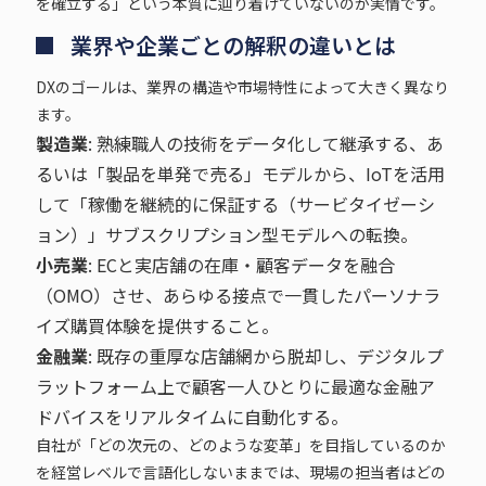
を確立する」という本質に辿り着けていないのが実情です。
業界や企業ごとの解釈の違いとは
DXのゴールは、業界の構造や市場特性によって大きく異なり
ます。
製造業
: 熟練職人の技術をデータ化して継承する、あ
るいは「製品を単発で売る」モデルから、IoTを活用
して「稼働を継続的に保証する（サービタイゼーシ
ョン）」サブスクリプション型モデルへの転換。
小売業
: ECと実店舗の在庫・顧客データを融合
（OMO）させ、あらゆる接点で一貫したパーソナラ
イズ購買体験を提供すること。
金融業
: 既存の重厚な店舗網から脱却し、デジタルプ
ラットフォーム上で顧客一人ひとりに最適な金融ア
ドバイスをリアルタイムに自動化する。
自社が「どの次元の、どのような変革」を目指しているのか
を経営レベルで言語化しないままでは、現場の担当者はどの