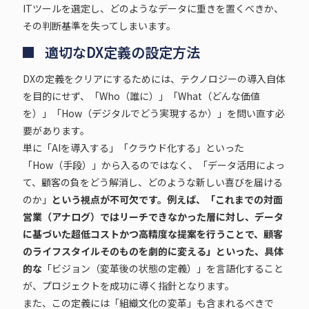
ITツールを選定し、どのようなデータに重きを置くべきか、
その判断基準を失ってしまいます。
適切なDX定義の設定方法
DXの定義をクリアにするためには、テクノロジーの導入自体
を目的にせず、「Who（誰に）」「What（どんな価値
を）」「How（デジタルでどう実現するか）」を問い直す必
要があります。
単に「AIを導入する」「クラウド化する」といった
「How（手段）」から入るのではなく、「データ活用によっ
て、顧客の負をどう解消し、どのような新しい喜びを届ける
のか」
という視点が不可欠です。例えば、「これまでの対面
営業（アナログ）ではリーチできなかった層に対し、データ
に基づいた超低コストかつ高精度な提案を行うことで、顧客
のライフスタイルそのものを劇的に変える」といった、具体
的な
「ビジョン（変革後の状態の定義）」を言語化すること
が、プロジェクトを成功に導く指針となります。
また、この定義には「組織文化の変革」も含まれるべきで