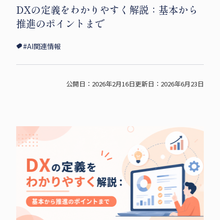
DXの定義をわかりやすく解説：基本から
i
c
p
推進のポイントまで
t
e
y
t
b
s
#AI関連情報
e
o
h
r
o
a
s
k
r
公開日：2026年2月16日
更新日：2026年6月23日
h
s
e
a
h
r
a
e
r
e