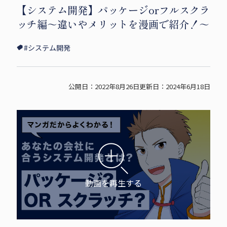
【システム開発】パッケージorフルスクラ
i
c
p
ッチ編～違いやメリットを漫画で紹介！～
t
e
y
t
b
s
#システム開発
e
o
h
r
o
a
s
k
r
公開日：2022年8月26日
更新日：2024年6月18日
h
s
e
a
h
r
a
e
r
e
動画を再生する