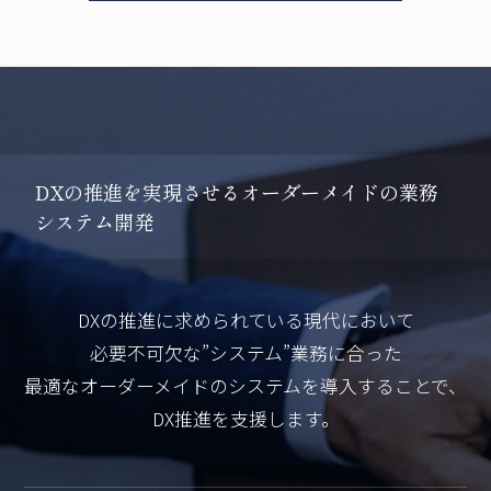
D
X
の
推
進
を
実
現
さ
せ
る
オ
ー
ダ
ー
メ
イ
ド
の
業
務
シ
ス
テ
ム
開
発
DXの推進に求められている現代において
必要不可欠な”システム”業務に合った
最適なオーダーメイドのシステムを導入することで、
DX推進を支援します。