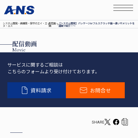
システム開発‧再構築‧保守のエイ‧エ
配信動
【システム開発】パッケージorフルスクラッチ編～違いやメリットを
ヌ‧エス
画
漫画で紹介！～
配信動画
Movie
サービスに関するご相談は
こちらのフォームより受け付けております。
資料請求
お問合せ
SHARE
T
F
c
w
a
o