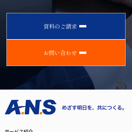
資
料
の
ご
請
求
お
問
い
合
わ
せ
サービス紹介