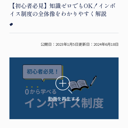
【初心者必見】知識ゼロでもOK！インボ
i
c
p
イス制度の全体像をわかりやすく解説
t
e
y
t
b
s
e
o
h
r
o
a
公開日：2023年1月5日
更新日：2024年6月18日
s
k
r
h
s
e
a
h
r
a
e
r
e
動画を再生する