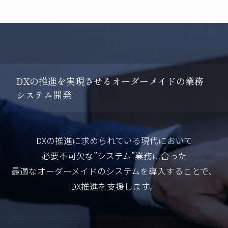
D
X
の
推
進
を
実
現
さ
せ
る
オ
ー
ダ
ー
メ
イ
ド
の
業
務
シ
ス
テ
ム
開
発
DXの推進に求められている現代において
必要不可欠な”システム”業務に合った
最適なオーダーメイドのシステムを導入することで、
DX推進を支援します。