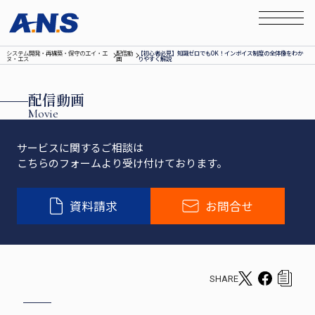
システム開発‧再構築‧保守のエイ‧エ
配信動
【初心者必見】知識ゼロでもOK！インボイス制度の全体像をわか
ヌ‧エス
画
りやすく解説
配信動画
Movie
サービスに関するご相談は
こちらのフォームより受け付けております。
資料請求
お問合せ
SHARE
T
F
c
w
a
o