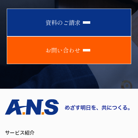
資
料
の
ご
請
求
お
問
い
合
わ
せ
サービス紹介