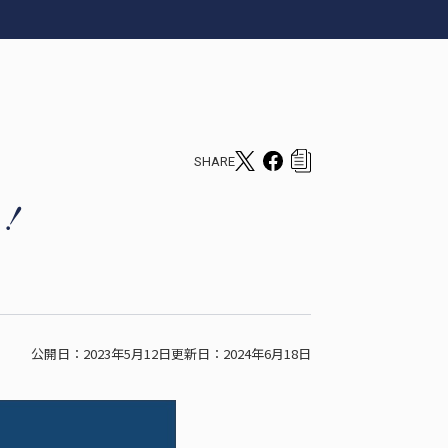
SHARE
T
F
c
w
a
o
説！
i
c
p
t
e
y
t
b
s
e
o
h
r
o
a
公開日：2023年5月12日
更新日：2024年6月18日
s
k
r
h
s
e
a
h