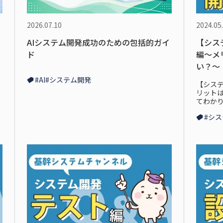
2026.07.10
2024.05
AIシステム開発成功のための包括的ガイ
【シス
ド
編～メ
い？～
#AI
#システム開発
【シス
リット
てわか
#シ