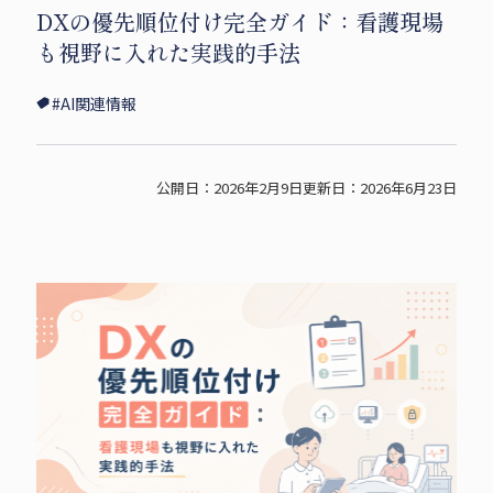
DXの優先順位付け完全ガイド：看護現場
i
c
p
も視野に入れた実践的手法
t
e
y
t
b
s
#AI関連情報
e
o
h
r
o
a
s
k
r
公開日：2026年2月9日
更新日：2026年6月23日
h
s
e
a
h
r
a
e
r
e