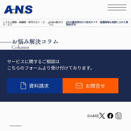
システム開発‧再構築‧保守のエイ‧エ
お悩み解決コ
DXの優先順位付け完全ガイド：看護現場も視野に入れた実
ヌ‧エス
ラム
践的手法
お悩み解決コラム
Column
サービスに関するご相談は
こちらのフォームより受け付けております。
資料請求
お問合せ
SHARE
T
F
c
w
a
o