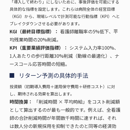
「導入して終わり」にしないために、事後評価を可能にする
具体的な指標を設定します。これらは病院全体の経営目標
（KGI）から、現場レベルで計測可能な行動指標（KPI）へと
ブレイクダウンさせる必要があります。
KGI（最終目標指標）：
看護師離職率の5%低下、平
均残業時間の20%削減。
KPI（重要業績評価指標）：
システム入力率100%、
1人あたりの歩行距離30%削減（動線の最適化）、ナ
ースコール応答時間の短縮。
リターン予測の具体的手法
投資額（初期導入費用＋運用保守費用＋研修コスト）に対
し、期待される効果を算出します。
時間換算：
「削減時間 × 平均時給」をコスト削減額
として算出するのが最も一般的です。例えば、全看護
師の合計削減時間が年間数千時間に達すれば、それ
は数人分の新規採用を抑制できたのと同等の経済効