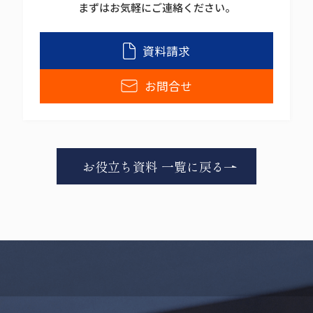
本Webサイトでは、クッキーやウェブビーコン等を用
まずはお気軽にご連絡ください。
いるなどして、本人が容易に認識できない方法による
個人情報の取得は行っておりません。
資料請求
本サイトでは、SSL（Secure Socket Layer）による暗
号化措置を講じています。
お問合せ
6. 開示等の請求、苦情・相談について
ご提供頂いた個人情報に関し、ご本人様または代理人
様からの、利用目的の通知、開示、訂正、削除、利用
の停止、消去、第三者への提供の停止のご請求、及び
苦情・相談につきましては、以下の窓口で受け付けま
お役立ち資料 一覧に戻る
すので、本フォームよりお問い合わせください。
株式会社 エイ・エヌ・エス
個人情報苦情相談窓口
個人情報保護管理統括管理者