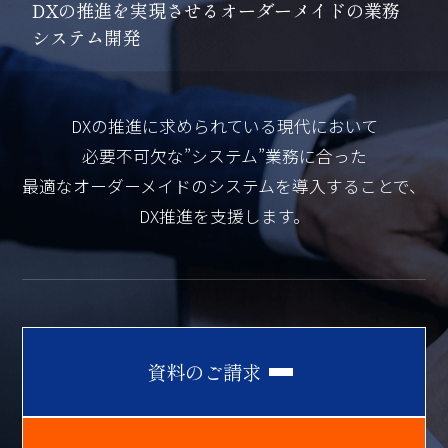
D
X
の
推
進
を
実
現
さ
せ
る
オ
ー
ダ
ー
メ
イ
ド
の
業
務
シ
ス
テ
ム
開
発
DXの推進に求められている現代において
必要不可欠な”システム”業務に合った
最適なオーダーメイドのシステムを導入することで、
DX推進を支援します。
資
料
の
ご
請
求