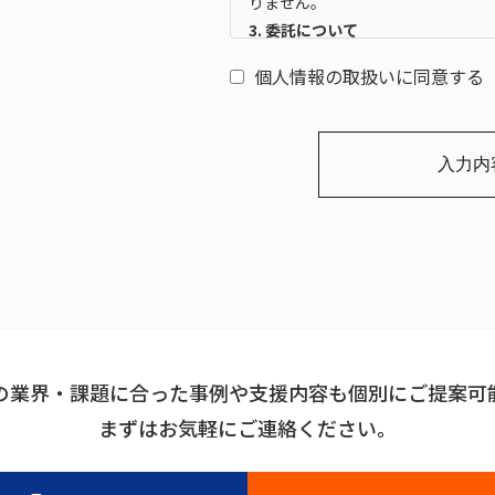
りません。
3. 委託について
ご提供頂く個人情報につきまして
個人情報の取扱いに同意する
社個人情報保護マネジメントシス
4. 任意性について
個人情報をご提供頂くことは任意
入力内
せ対応や連絡に支障をきたす場合
5.
本Webサイトでは、クッキーやウ
容易に認識できない方法による個
本サイトでは、SSL（Secure So
す。
6. 開示等の請求、苦情・相談につ
ご提供頂いた個人情報に関し、ご
の業界・課題に合った事例や支援内容も個別にご提案可
通知、開示、訂正、削除、利用の
まずはお気軽にご連絡ください。
求、及び苦情・相談につきまして
ォームよりお問い合わせください
株式会社 エイ・エヌ・エス