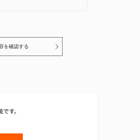
、委託する場合がありますが、委託先を当
テムにより管理しています。
です。ご提供頂けない場合は、お問い合わ
容を確認する
があります。
ェブビーコン等を用いるなどして、本人が
人情報の取得は行っておりません。
cket Layer）による暗号化措置を講じていま
いて
本人様または代理人様からの、利用目的の
能です。
停止、消去、第三者への提供の停止のご請
は、以下の窓口で受け付けますので、本フ
。