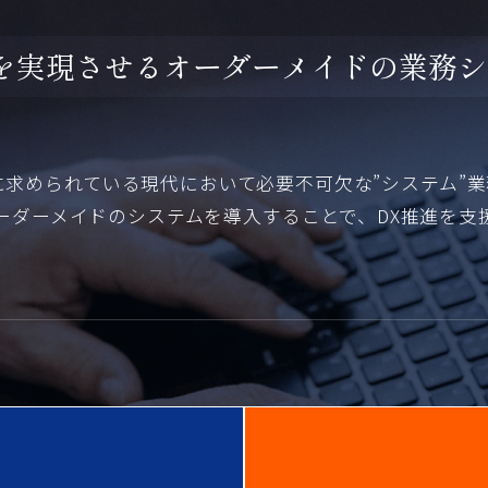
を
実
現
さ
せ
る
オ
ー
ダ
ー
メ
イ
ド
の
業
務
シ
に求められている現代において
必要不可欠な”システム”
ーダーメイドのシステムを導入することで、
DX推進を支