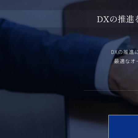
D
X
の
推
進
DXの推進
最適なオ