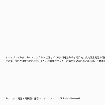
本ウェブサイト内において、アクセス状況などの統計情報を取得する目的、広告効果測定の目
できず、匿名性は維持されます。また、お客様がクッキーの活用を望まれない場合は、ご使用の
©
システム開発‧再構築‧保守のエイ‧エヌ‧エス
All Rights Reserved.