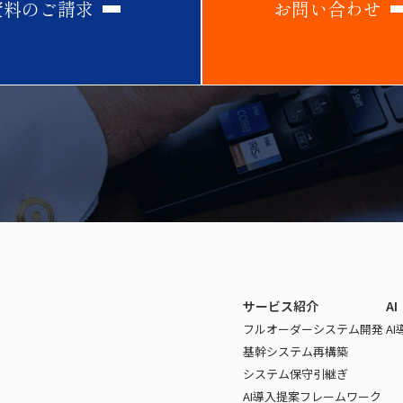
資
料
の
ご
請
求
お
問
い
合
わ
せ
サービス紹介
AI
フルオーダーシステム開発
A
基幹システム再構築
システム保守引継ぎ
AI導入提案フレームワーク