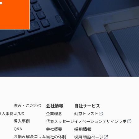
強み・こだわり
会社情報
自社サービス
UI/UX
I導入事例
企業理念
勤怠トラスト
導入事例
代表メッセージ
イノベーションデザインラボ
Q&A
会社概要
採用情報
お悩み解決コラム
当社の体制
採用 特設ページ