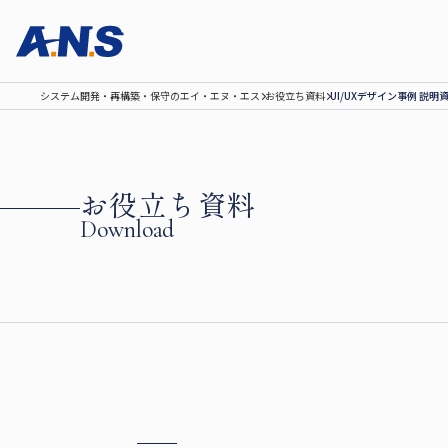
システム開発‧再構築‧保守のエイ‧エヌ‧エス
お役立ち資料
UI/UXデザイン事例 説明
お役立ち資料
Download