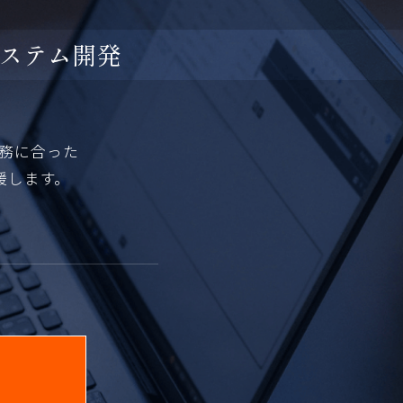
ス
テ
ム
開
発
業務に合った
援します。