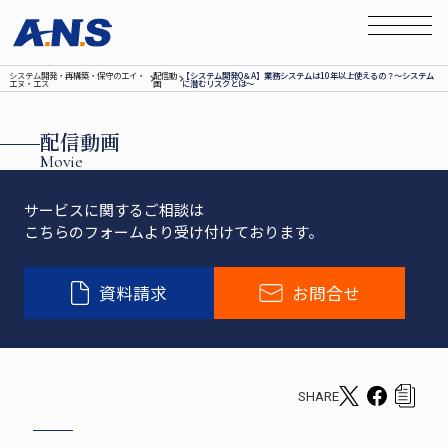
システム開発‧再構築‧保守のエイ‧
配信動
【システム開発Q＆A】業務システムは10年以上使えるの？～システム
エヌ‧エス
画
に潜むリスクとは～
配信動画
Movie
サービスに関するご相談は
こちらのフォームより受け付けております。
資料請求
お問合せ
SHARE
T
F
c
w
a
o