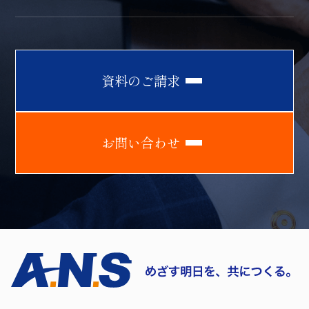
資
料
の
ご
請
求
お
問
い
合
わ
せ