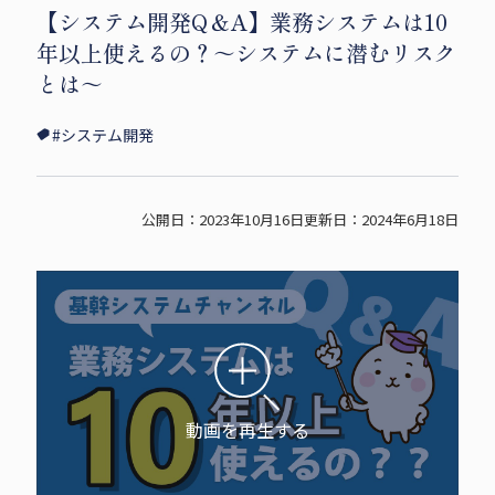
【システム開発Q＆A】業務システムは10
i
c
p
年以上使えるの？～システムに潜むリスク
t
e
y
とは～
t
b
s
e
o
h
#システム開発
r
o
a
s
k
r
h
s
e
公開日：2023年10月16日
更新日：2024年6月18日
a
h
r
a
e
r
e
動画を再生する