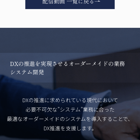
配信動画 一覧に戻る
D
X
の
推
進
を
実
現
さ
せ
る
オ
ー
ダ
ー
メ
イ
ド
の
業
務
シ
ス
テ
ム
開
発
DXの推進に求められている現代において
必要不可欠な”システム”業務に合った
最適なオーダーメイドのシステムを導入することで、
DX推進を支援します。