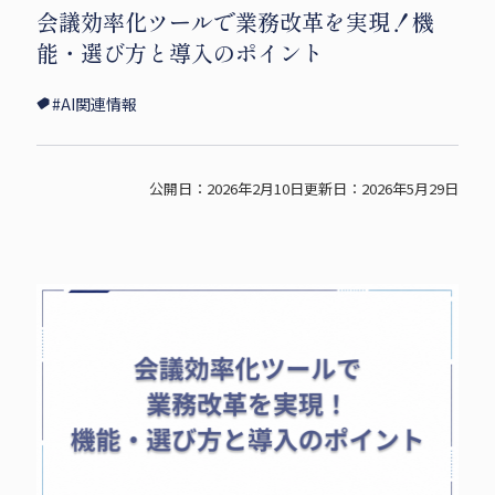
会議効率化ツールで業務改革を実現！機
i
c
p
能・選び方と導入のポイント
t
e
y
t
b
s
#AI関連情報
e
o
h
r
o
a
s
k
r
公開日：2026年2月10日
更新日：2026年5月29日
h
s
e
a
h
r
a
e
r
e