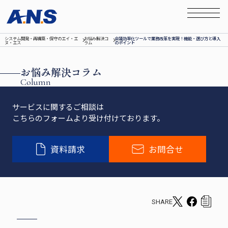
システム開発‧再構築‧保守のエイ‧エ
お悩み解決コ
会議効率化ツールで業務改革を実現！機能・選び方と導入
ヌ‧エス
ラム
のポイント
お悩み解決コラム
Column
サービスに関するご相談は
こちらのフォームより受け付けております。
資料請求
お問合せ
SHARE
T
F
c
w
a
o