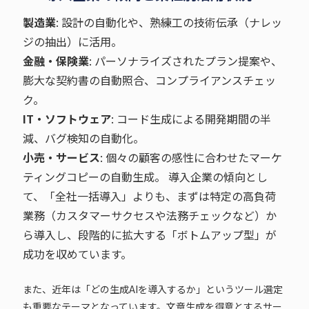
製造業
: 設計の自動化や、熟練工の技術伝承（ナレッ
ジの抽出）に活用。
金融・保険業
: パーソナライズされたプラン提案や、
膨大な契約書の自動照合、コンプライアンスチェッ
ク。
IT・ソフトウェア
: コード生成による開発期間の半
減、バグ検知の自動化。
小売・サービス
: 個々の顧客の感性に合わせたマーケ
ティングコピーの自動生成。 導入企業の傾向とし
て、「全社一括導入」よりも、まずは特定の高負荷
業務（カスタマーサクセスや法務チェックなど）か
ら導入し、段階的に拡大する「ボトムアップ型」が
成功を収めています。
また、近年は「どの生成AIを導入するか」というツール選定
も重要なテーマとなっています。文章生成を得意とするサー