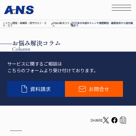
システム開発‧再構築‧保守のエイ‧エ
お悩み解決コラ
2025年の生成AIトレンド徹底解説：最新技術から成功戦
ヌ‧エス
ム
略まで
お悩み解決コラム
Column
サービスに関するご相談は
こちらのフォームより受け付けております。
資料請求
お問合せ
SHARE
T
F
c
w
a
o