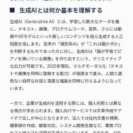
生成AIとは何か基本を理解する
生成AI（Generative AI）とは、学習した膨大なデータを基
に、テキスト、画像、プログラムコード、音声、さらには動
画や3Dモデルといった新しいコンテンツを自ら生成する人工
知能を指します。 従来の「識別系AI」が「これは猫か犬か」
を判断するものであったのに対し、生成AIは「猫が宇宙でピ
アノを弾いている画像」を作り出すという、クリエイティブ
な出力が可能です。2025年現在、マルチモーダル化（テキス
トや画像を同時に理解する能力）が極限まで進み、人間と遜
色ない自然な対話と高度な推論を同時に行えるようになって
います。
一方で、企業が生成AIを活用する際には、個人利用とは異な
る視点が求められます。個人向けサービスでは文章作成やア
イデア出しが中心となりますが、法人では社内文書の検索、
議事録の作成、顧客対応、システム開発支援など、業務プロ
セスへ組み込む活用が主流となっています。そのため、AIの