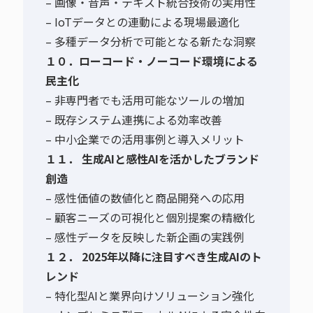
– 画像・音声・テキスト統合技術の実用性
– IoTデータとの連動による現場最適化
– 多種データ分析で可能となる新たな洞察
１０．ローコード・ノーコード環境による
民主化
– 非専門者でも活用可能なツールの増加
– 既存システム連携による効率改善
– 中小企業での活用事例と導入メリット
１１． 生成AIと感性AIを活かしたブランド
創造
– 感性価値の数値化と商品開発への応用
– 顧客ニーズの可視化と個別提案の精緻化
– 感性データを反映した新企画の実践例
１２． 2025年以降に注目すべき生成AIのト
レンド
– 特化型AIと業界向けソリューション強化