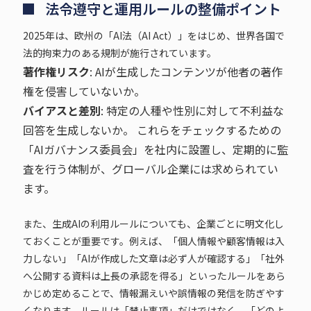
法令遵守と運用ルールの整備ポイント
2025年は、欧州の「AI法（AI Act）」をはじめ、世界各国で
法的拘束力のある規制が施行されています。
著作権リスク
: AIが生成したコンテンツが他者の著作
権を侵害していないか。
バイアスと差別
: 特定の人種や性別に対して不利益な
回答を生成しないか。 これらをチェックするための
「AIガバナンス委員会」を社内に設置し、定期的に監
査を行う体制が、グローバル企業には求められてい
ます。
また、生成AIの利用ルールについても、企業ごとに明文化し
ておくことが重要です。例えば、「個人情報や顧客情報は入
力しない」「AIが作成した文章は必ず人が確認する」「社外
へ公開する資料は上長の承認を得る」といったルールをあら
かじめ定めることで、情報漏えいや誤情報の発信を防ぎやす
くなります。ルールは「禁止事項」だけではなく、「どのよ