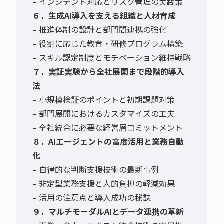
– インシデント対応とリスク管理の実践策
６．生成AI導入を支える組織と人材育成
– 推進体制の設計と部門間連携の強化
– 役割に応じた教育・研修プログラム構築
– スキル認定制度とモチベーション維持戦略
７．実証実験から全社展開まで段階的導入
法
– 小規模検証のポイントと初期課題対策
– 部門展開におけるカスタマイズの工夫
– 全社統合に必要な経営層コミットメント
８．AIエージェントの高度活用と業務自動
化
– 自律的な判断支援技術の最新事例
– 非定型業務支援と人的負担の軽減効果
– 活用の注意点と導入成功の秘訣
９．マルチモーダルAIとデータ連携の革新