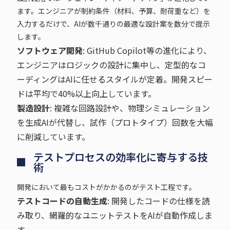
ます。エンジニアが制約条件（材料、予算、耐荷重など）を
入力するだけで、AIが数千通りの最適な設計案を数分で提示
します。
ソフトウェア開発
: GitHub Copilot等の進化により、
エンジニアはロジックの設計に集中し、定型的なコ
ーディングはAIに任せるスタイルが定着。開発スピー
ドは平均で40%以上向上しています。
製造設計
: 複雑な回路設計や、物理シミュレーション
を生成AIが代替し、試作（プロトタイプ）回数を大幅
に削減しています。
テストプロセスの効率化に寄与する技
術
開発において最もコストがかかるのがテスト工程です。
テストコードの自動生成
: 開発したコードの仕様を読
み取り、網羅的なユニットテストをAIが自動作成しま
す。