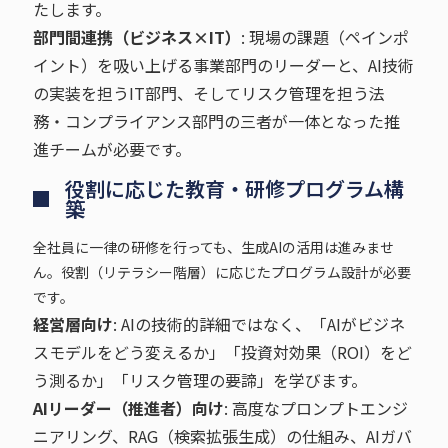
たします。
部門間連携（ビジネス×IT）
: 現場の課題（ペインポ
イント）を吸い上げる事業部門のリーダーと、AI技術
の実装を担うIT部門、そしてリスク管理を担う法
務・コンプライアンス部門の三者が一体となった推
進チームが必要です。
役割に応じた教育・研修プログラム構
築
全社員に一律の研修を行っても、生成AIの活用は進みませ
ん。役割（リテラシー階層）に応じたプログラム設計が必要
です。
経営層向け
: AIの技術的詳細ではなく、「AIがビジネ
スモデルをどう変えるか」「投資対効果（ROI）をど
う測るか」「リスク管理の要諦」を学びます。
AIリーダー（推進者）向け
: 高度なプロンプトエンジ
ニアリング、RAG（検索拡張生成）の仕組み、AIガバ