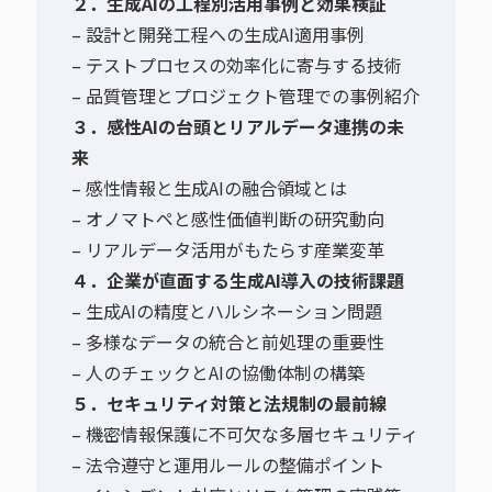
２．生成AIの工程別活用事例と効果検証
– 設計と開発工程への生成AI適用事例
– テストプロセスの効率化に寄与する技術
– 品質管理とプロジェクト管理での事例紹介
３．感性AIの台頭とリアルデータ連携の未
来
– 感性情報と生成AIの融合領域とは
– オノマトペと感性価値判断の研究動向
– リアルデータ活用がもたらす産業変革
４．企業が直面する生成AI導入の技術課題
– 生成AIの精度とハルシネーション問題
– 多様なデータの統合と前処理の重要性
– 人のチェックとAIの協働体制の構築
５．セキュリティ対策と法規制の最前線
– 機密情報保護に不可欠な多層セキュリティ
– 法令遵守と運用ルールの整備ポイント