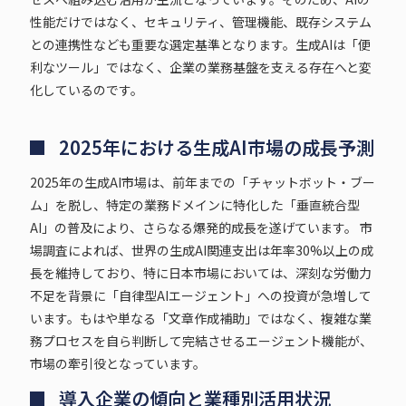
性能だけではなく、セキュリティ、管理機能、既存システム
との連携性なども重要な選定基準となります。生成AIは「便
利なツール」ではなく、企業の業務基盤を支える存在へと変
化しているのです。
2025年における生成AI市場の成長予測
2025年の生成AI市場は、前年までの「チャットボット・ブー
ム」を脱し、特定の業務ドメインに特化した「垂直統合型
AI」の普及により、さらなる爆発的成長を遂げています。 市
場調査によれば、世界の生成AI関連支出は年率30%以上の成
長を維持しており、特に日本市場においては、深刻な労働力
不足を背景に「自律型AIエージェント」への投資が急増して
います。もはや単なる「文章作成補助」ではなく、複雑な業
務プロセスを自ら判断して完結させるエージェント機能が、
市場の牽引役となっています。
導入企業の傾向と業種別活用状況