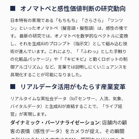
オノマトペと感性価値判断の研究動向
日本特有の表現である「もちもち」「さらさら」「ツンツ
ン」といったオノマトペ（擬音語・擬態語）は、感性の塊で
す。 最新の研究では、オノマトペを数学的なベクトルに変換
し、それを生成AIのプロンプト（指示文）として組み込む技
術が進んでいます。これにより、「『ふわっ』とした手触り
の化粧品パッケージ」や「『キビキビ』と動くロボットの制
御アルゴリズム」など、言葉では説明しにくいニュアンスを
具現化することが可能になりました。
リアルデータ活用がもたらす産業変革
リアルタイムな実社会データ（IoTセンサー、人流、気象、
バイタルデータ）と生成AIが直結することで、「ライブ経
営」が実現します。
ダイナミック・パーソナライゼーション
: 店舗内の顧
客の表情（感性データ）をカメラが捉え、その瞬間