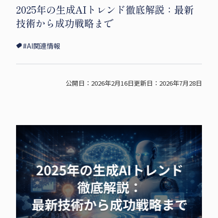
2025年の生成AIトレンド徹底解説：最新
i
c
p
技術から成功戦略まで
t
e
y
t
b
s
#AI関連情報
e
o
h
r
o
a
s
k
r
公開日：2026年2月16日
更新日：2026年7月28日
h
s
e
a
h
r
a
e
r
e