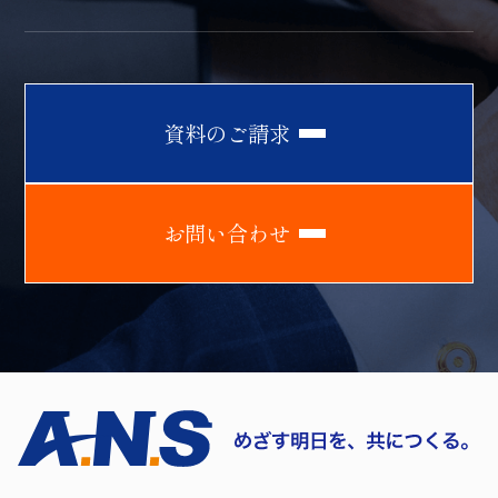
資
料
の
ご
請
求
お
問
い
合
わ
せ