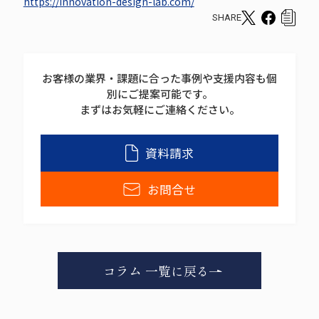
https://innovation-design-lab.com/
SHARE
T
F
c
w
a
o
i
c
p
お客様の業界・課題に合った事例や支援内容も個
t
e
y
別にご提案可能です。
t
b
s
まずはお気軽にご連絡ください。
e
o
h
r
o
a
資料請求
s
k
r
h
s
e
お問合せ
a
h
r
a
e
r
e
コラム 一覧に戻る