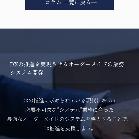
コラム 一覧に戻る
D
X
の
推
進
を
実
現
さ
せ
る
オ
ー
ダ
ー
メ
イ
ド
の
業
務
シ
ス
テ
ム
開
発
DXの推進に求められている現代において
必要不可欠な”システム”業務に合った
最適なオーダーメイドのシステムを導入することで、
DX推進を支援します。