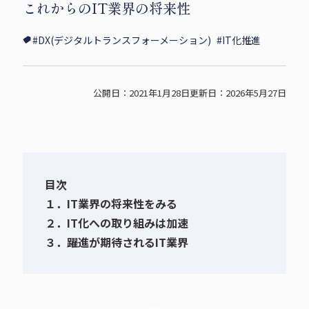
これからのIT業界の将来性
i
c
p
t
e
y
#DX(デジタルトランスフォーメーション)
#IT化推進
t
b
s
e
o
h
r
o
a
公開日：2021年1月28日
更新日：2026年5月27日
s
k
r
h
s
e
a
h
r
a
e
r
目次
e
１．IT業界の将来性をみる
２．IT化への取り組みは加速
３．躍進が期待されるIT業界