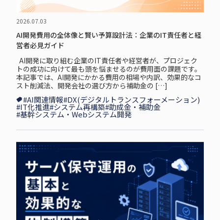
2026.07.03
AI開発費用の全体像と賢い予算設計法：企業のIT責任者と経
営者必見ガイド
AI開発に取り組む企業のIT責任者や経営者が、プロジェク
トの成功に向けて最も頭を悩ませるのが費用面の課題です。
本記事では、AI開発にかかる費用の相場や内訳、効果的なコ
スト削減法、開発会社の選び方から補助金の […]
#AI関連情報
#DX(デジタルトランスフォーメーション)
#IT化推進
#システム再構築
#助成金・補助金
#基幹システム・Webシステム開発