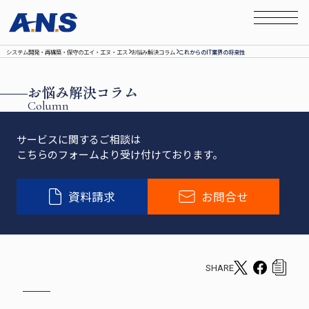
システム開発‧再構築‧保守のエイ‧エヌ‧エス
お悩み解決コラム
これからのIT業界の将来性
お悩み解決コラム
Column
サービスに関するご相談は
こちらのフォームより受け付けております。
資料請求
お問合せ
SHARE
T
F
c
w
a
o