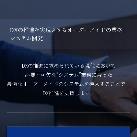
D
X
の
推
進
を
実
現
さ
せ
る
オ
ー
ダ
ー
メ
イ
ド
の
業
務
シ
ス
テ
ム
開
発
DXの推進に求められている現代において
必要不可欠な”システム”業務に合った
最適なオーダーメイドのシステムを導入することで、
DX推進を支援します。