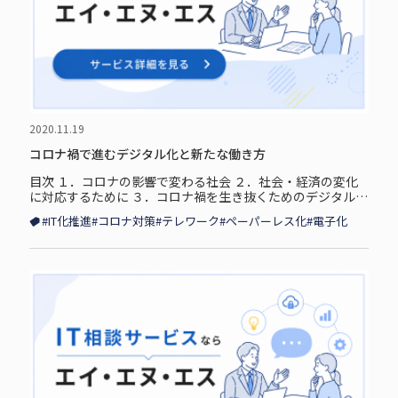
2020.11.19
コロナ禍で進むデジタル化と新たな働き方
目次 １．コロナの影響で変わる社会 ２．社会・経済の変化
に対応するために ３．コロナ禍を生き抜くためのデジタル化
コロナの影響で変わる社会 新型コロナウィルスにより多
#IT化推進
#コロナ対策
#テレワーク
#ペーパーレス化
#電子化
くの企業が窮地に立...