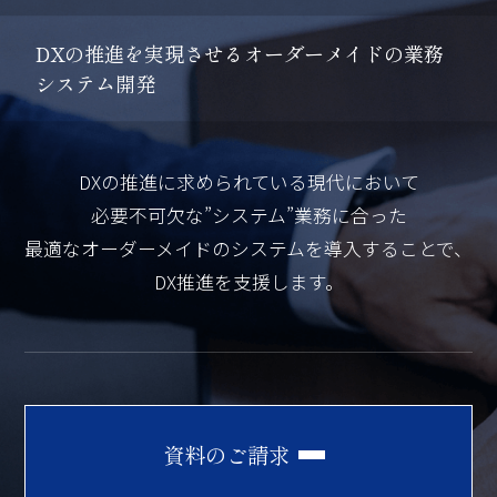
D
X
の
推
進
を
実
現
さ
せ
る
オ
ー
ダ
ー
メ
イ
ド
の
業
務
シ
ス
テ
ム
開
発
DXの推進に求められている現代において
必要不可欠な”システム”業務に合った
最適なオーダーメイドのシステムを導入することで、
DX推進を支援します。
資
料
の
ご
請
求