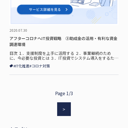
2020.07.30
アフターコロナへIT投資戦略 ③助成金の活用・有利な資金
調達環境
目次 １．支援制度を上手に活用する ２．事業継続のため
に、今必要な投資とは ３．IT投資でシステム導入をするため
に 支援制度を上手に活用する 新型コロナウィルスの感染
#IT化推進
#コロナ対策
拡大により、経済は...
Page 1/3
>