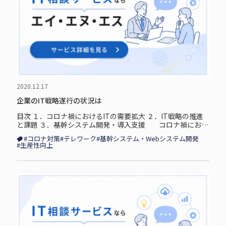
2020.12.17
企業のIT戦略遂行の状況は
目次 １．コロナ禍におけるITの需要拡大 ２．IT戦略の推進
と課題 ３．基幹システム開発・導入支援 コロナ禍におけ
るITの需要拡大 2020年は、コロナウィルスの感染拡大の影
#コロナ対策
#テレワーク
#基幹システム・Webシステム開発
響から、各...
#生産性向上