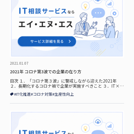
2021.01.07
2021年 コロナ第3波での企業の在り方
目次 １．「コロナ第３波」に警戒しながら迎えた2021年
２．長期化するコロナ禍で企業が実施すべきこと ３．IT×サ
ービス展開の基盤をつくる ４．ITを用いたビジネス展開・シ
#IT化推進
#コロナ対策
#生産性向上
ステム開発のために 「コ...