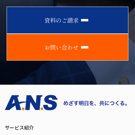
資
料
の
ご
請
求
お
問
い
合
わ
せ
サービス紹介