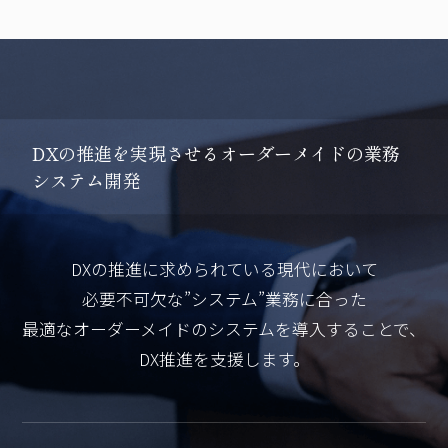
D
X
の
推
進
を
実
現
さ
せ
る
オ
ー
ダ
ー
メ
イ
ド
の
業
務
シ
ス
テ
ム
開
発
DXの推進に求められている現代において
必要不可欠な”システム”業務に合った
最適なオーダーメイドのシステムを導入することで、
DX推進を支援します。